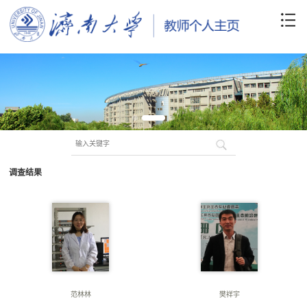
调查结果
范林林
樊祥宇